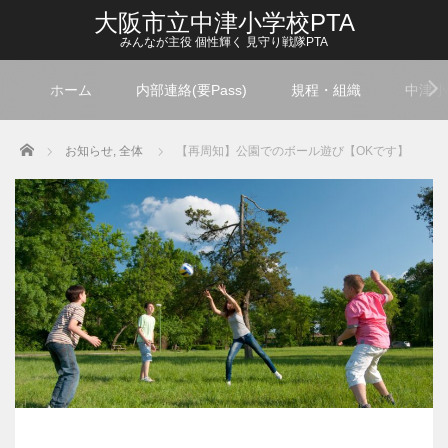
大阪市立中津小学校PTA
みんなが主役 個性輝く 見守り戦隊PTA
ホーム
内部連絡(要Pass)
規程・組織
中津小
Home
お知らせ
,
全体
【再周知】公園でのボール遊び【OKです】