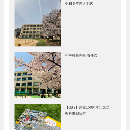
令和６年度入学式
今中校長先生 着任式
【発行】創立150周年記念誌・
教科書副読本