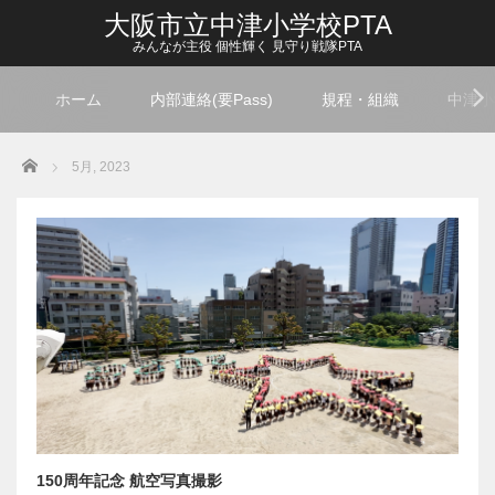
大阪市立中津小学校PTA
みんなが主役 個性輝く 見守り戦隊PTA
ホーム
内部連絡(要Pass)
規程・組織
中津小
Home
5月, 2023
150周年記念 航空写真撮影