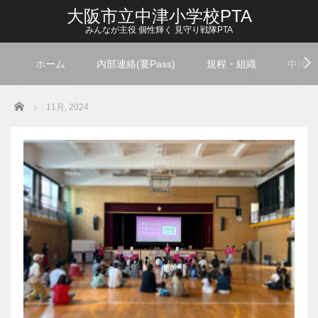
大阪市立中津小学校PTA
みんなが主役 個性輝く 見守り戦隊PTA
ホーム
内部連絡(要Pass)
規程・組織
中津小
Home
11月, 2024