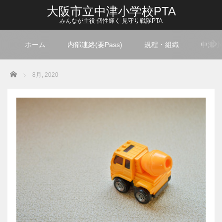
大阪市立中津小学校PTA
みんなが主役 個性輝く 見守り戦隊PTA
ホーム
内部連絡(要Pass)
規程・組織
中津小
Home
8月, 2020