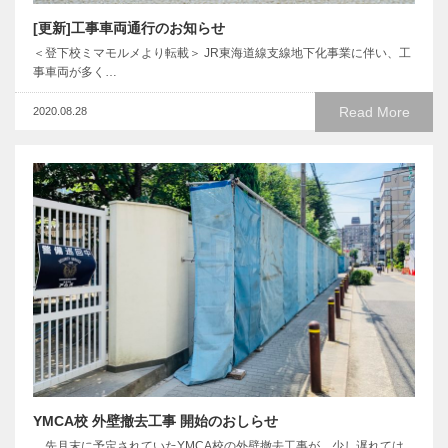
[更新]工事車両通行のお知らせ
＜登下校ミマモルメより転載＞ JR東海道線支線地下化事業に伴い、工
事車両が多く…
Read More
2020.08.28
YMCA校 外壁撤去工事 開始のおしらせ
先月末に予定されていたYMCA校の外壁撤去工事が、少し遅れては