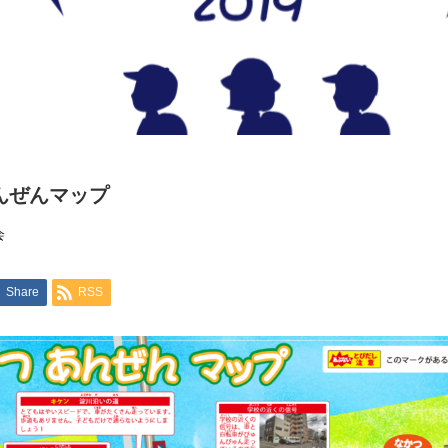
んぜんマップ
会
Share
RSS