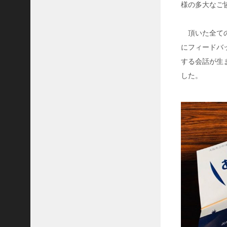
様の多大なご
ー
ク
委
頂いた全ての
員
にフィードバ
会
する会話が生
体
育
した。
厚
生
委
員
会
児
童
安
全
委
員
会
全
体