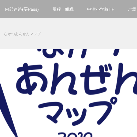
内部連絡(要Pass)
規程・組織
中津小学校HP
ご意
なかつあんぜんマップ