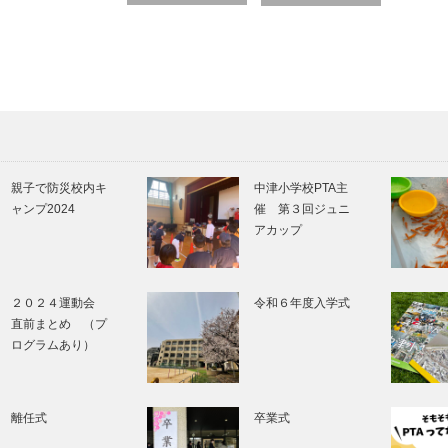
on
親子で防災校内キ
中津小学校PTA主
ャンプ2024
催 第３回ジュニ
アカップ
２０２４運動会
令和６年度入学式
直前まとめ （プ
ログラムあり）
離任式
卒業式