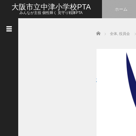
大阪市立中津小学校PTA
ホーム
みんなが主役 個性輝く 見守り戦隊PTA
Home
全体
,
役員会
最
近
の
投
稿
1
0
月
2
7
日
給
食
試
食
会