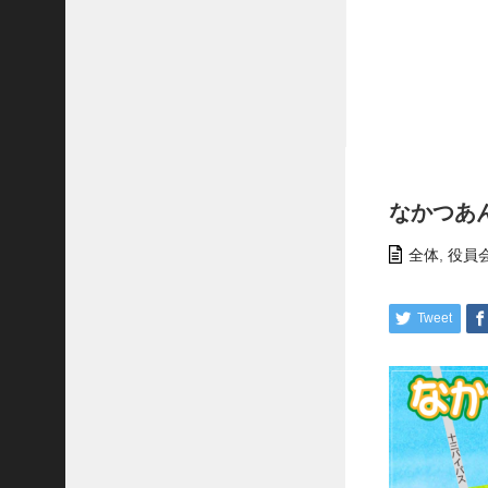
中
津
納
涼
祭
令
和
7
年
なかつあ
度
全体
,
役員
運
動
会
Tweet
手
作
り
せ
っ
け
ん