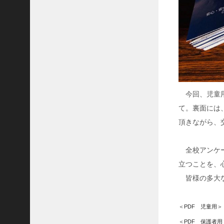
広
報
委
員
会
役
員
会
今回、児童用
文
て。裏面には
化
頂きながら、
活
動
委
全校アンケー
員
会
立つことを、
皆様の多大な
未
分
類
＜PDF 児童用＞
＜PDF 保護者用