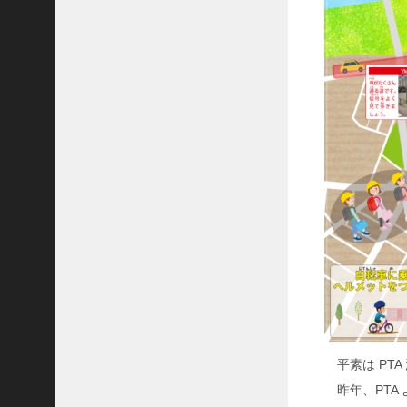
教
室
給
食
試
食
会
カ
テ
ゴ
リ
ー
お
知
ら
せ
平素は PT
ベ
ル
昨年、PTA
マ